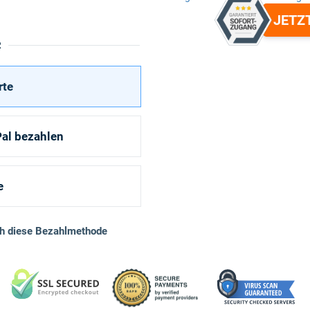
JETZ
R
rte
al bezahlen
e
ch diese Bezahlmethode