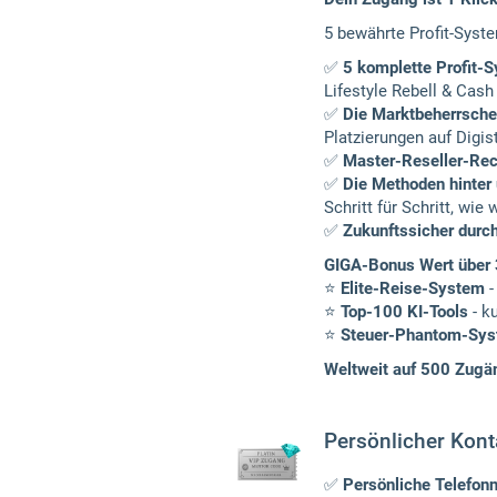
5 bewährte Profit-Syste
✅
5 komplette Profit-S
Lifestyle Rebell & Cash
✅
Die Marktbeherrschen
Platzierungen auf Digis
✅
Master-Reseller-Rec
✅
Die Methoden hinter
Schritt für Schritt, wi
✅
Zukunftssicher durc
GIGA-Bonus Wert über
⭐
Elite-Reise-System
-
⭐
Top-100 KI-Tools
- k
⭐
Steuer-Phantom-Sy
Weltweit auf 500 Zugäng
Persönlicher Kont
✅
Persönliche Telef