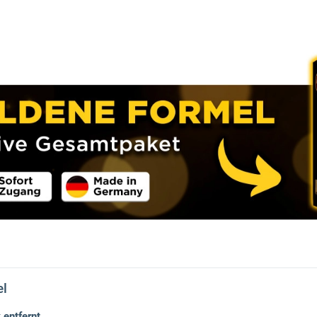
el
 entfernt.