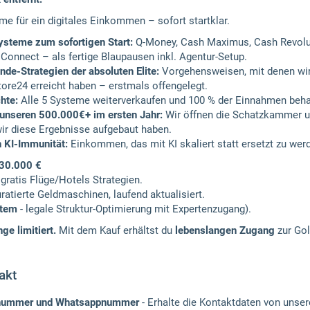
me für ein digitales Einkommen – sofort startklar.
ysteme zum sofortigen Start:
Q-Money, Cash Maximus, Cash Revolut
 Connect – als fertige Blaupausen inkl. Agentur-Setup.
de-Strategien der absoluten Elite:
Vorgehensweisen, mit denen wi
tore24 erreicht haben – erstmals offengelegt.
hte:
Alle 5 Systeme weiterverkaufen und 100 % der Einnahmen beha
 unseren 500.000€+ im ersten Jahr:
Wir öffnen die Schatzkammer u
e wir diese Ergebnisse aufgebaut haben.
h KI-Immunität:
Einkommen, das mit KI skaliert statt ersetzt zu wer
 30.000 €
 gratis Flüge/Hotels Strategien.
uratierte Geldmaschinen, laufend aktualisiert.
stem
- legale Struktur-Optimierung mit Expertenzugang).
e limitiert.
Mit dem Kauf erhältst du
lebenslangen Zugang
zur Go
akt
onnummer und Whatsappnummer
- Erhalte die Kontaktdaten von unse