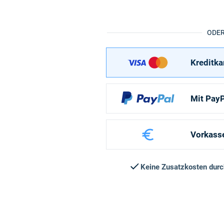
ODE
Kreditka
Mit PayP
Vorkass
Keine Zusatzkosten dur