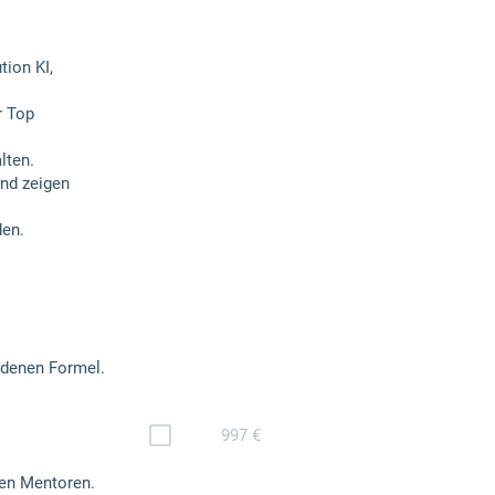
ion KI,
r Top
lten.
nd zeigen
den.
ldenen Formel.
997 €
ren Mentoren.