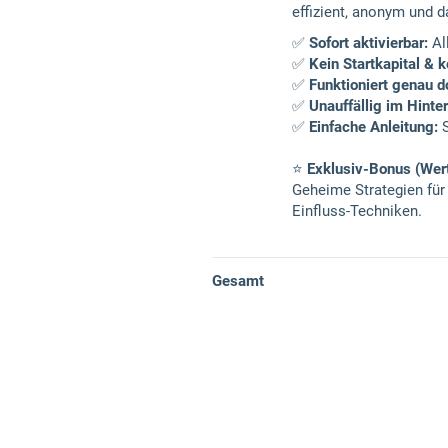
effizient, anonym und d
✅
Sofort aktivierbar:
All
✅
Kein Startkapital & k
✅
Funktioniert genau do
✅
Unauffällig im Hinte
✅
Einfache Anleitung:
S
⭐
Exklusiv-Bonus (Wert
Geheime Strategien für
Einfluss-Techniken.
Gesamt