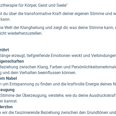
ztherapie für Körper, Geist und Seele"
st du über die transformative Kraft deiner eigenen Stimme und w
 kann.
n die Welt der Klangheilung und zeigt dir, was deine Stimme kann
cht wiederherzustellen.
rührt
Klänge erzeugt, tiefgreifende Emotionen weckt und Verbindungen
igenschaften
 Beziehung zwischen Klang, Farben und Persönlichkeitsmerkmale
 und dein Verhalten beeinflussen können.
dem Nabel
 um Entspannung zu finden und die kraftvolle Energie deines Na
zeugung
e Stimme der Überzeugung, verstehe, wie du deine Ausdruckskraf
en kannst.
Herzton
en wir die faszinierende Beziehung zwischen den Grundtönen und