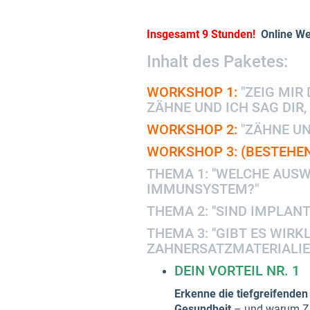
Insgesamt 9 Stunden!
Online We
Inhalt des Paketes:
WORKSHOP 1:
"ZEIG MIR 
ZÄHNE UND ICH SAG DIR,
WORKSHOP 2:
"ZÄHNE UN
WORKSHOP 3: (BESTEHEN
THEMA 1: "WELCHE AUS
IMMUNSYSTEM?"
THEMA 2: "SIND IMPLAN
THEMA 3: "GIBT ES WIR
ZAHNERSATZMATERIALIE
DEIN VORTEIL NR. 1
Erkenne die tiefgreifende
Gesundheit
– und warum Zah