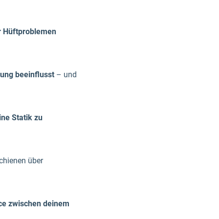
r Hüftproblemen
tung beeinflusst
– und
ne Statik zu
chienen über
nce zwischen deinem