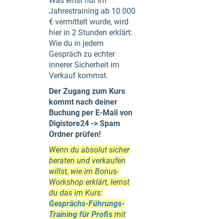
Was einst nur im
Jahrestraining ab 10.000
€ vermittelt wurde, wird
hier in 2 Stunden erklärt:
Wie du in jedem
Gespräch zu echter
innerer Sicherheit im
Verkauf kommst.
Der Zugang zum Kurs
kommt nach deiner
Buchung per E-Mail von
Digistore24 -> Spam
Ordner prüfen!
Wenn du absolut sicher
beraten und verkaufen
willst, wie im Bonus-
Workshop erklärt, lernst
du das im Kurs:
Gesprächs-Führungs-
Training für Profis
mit