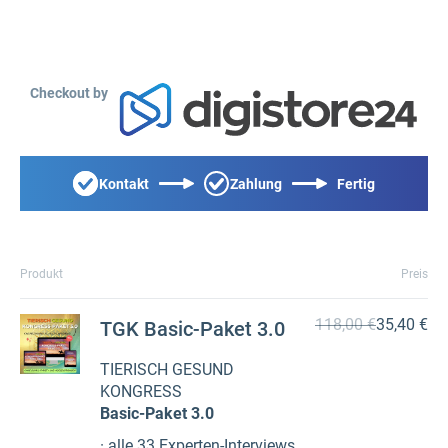
Checkout by
Kontakt
Zahlung
Fertig
Produkt
Preis
118,00 €
35,40 €
TGK Basic-Paket 3.0
TIERISCH GESUND
KONGRESS
Basic-Paket 3.0
· alle 33 Experten-Interviews