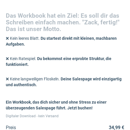
Das Workbook hat ein Ziel: Es soll dir das
Schreiben einfach machen. "Zack, fertig!"
Das ist unser Motto.
❌ Kein leeres Blatt.
Du startest direkt mit kleinen, machbaren
Aufgaben.
❌ Kein Ratespiel.
Du bekommst eine erprobte Struktur, die
funktioniert.
❌ Keine langweiligen Floskeln.
Deine Salespage wird einzigartig
und authentisch.
Ein Workbook, das dich sicher und ohne Stress zu einer
überzeugenden Salespage führt. Jetzt buchen!
Digitaler Download - kein Versand
Preis
34,99 €