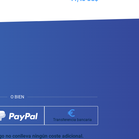
O BIEN
Transferencia bancaria
o no conlleva ningún coste adicional.