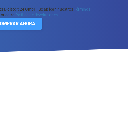
 es Digistore24 GmbH. Se aplican nuestros
Términos
 nuestra
Política de devoluciones
.
OMPRAR AHORA