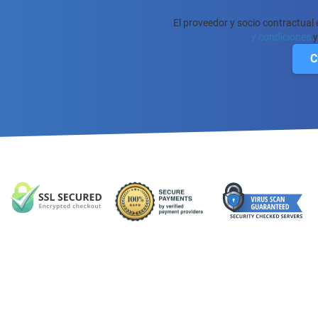
El proveedor y socio contractual
y condiciones
y
C