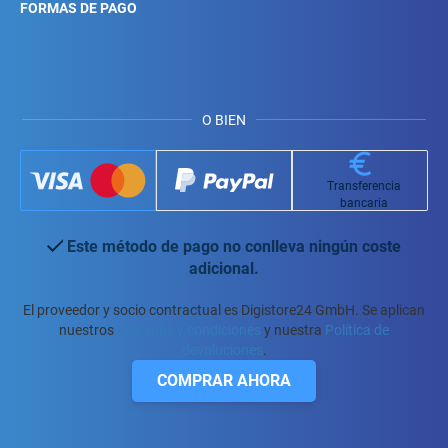
FORMAS DE PAGO
O BIEN
Transferencia
bancaria
Este método de pago no conlleva ningún coste
adicional.
El proveedor y socio contractual es Digistore24 GmbH. Se aplican
nuestros
Términos y condiciones
y nuestra
Política de
devoluciones
.
COMPRAR AHORA