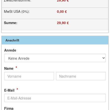
Zwischensumme
:
29,90 €
MwSt USA (0%)
:
0,00 €
Summe
:
29,90 €
Anschrift
Anrede
*
Name
*
E-Mail
Firma