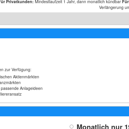
Für Privatkunden
:
Mindestlaufzeit 1 Jahr, dann monatlich kündbar
Für
Verlängerung um 
en zur Verfügung:
ischen Aktienmärkten
nanzmärkten
m passende Anlageideen
liereransatz
Monatlich nur
1