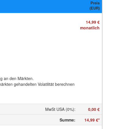
Preis
(EUR)
14,99 €
monatlich
olg an den Märkten.
märkten gehandelten Volatilität berechnen
MwSt USA (0%)
:
0,00 €
Summe
:
14,99 €
*