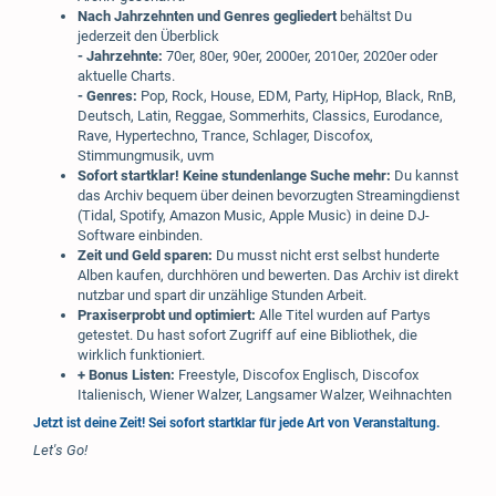
Nach Jahrzehnten und Genres gegliedert
behältst Du
jederzeit den Überblick
- Jahrzehnte:
70er, 80er, 90er, 2000er, 2010er, 2020er oder
aktuelle Charts.
- Genres:
Pop, Rock, House, EDM, Party, HipHop, Black, RnB,
Deutsch, Latin, Reggae, Sommerhits, Classics, Eurodance,
Rave, Hypertechno, Trance, Schlager, Discofox,
Stimmungmusik, uvm
Sofort startklar!
Keine stundenlange Suche mehr:
Du kannst
das Archiv bequem über deinen bevorzugten Streamingdienst
(Tidal, Spotify, Amazon Music, Apple Music) in deine DJ-
Software einbinden.
Zeit und Geld sparen:
Du musst nicht erst selbst hunderte
Alben kaufen, durchhören und bewerten. Das Archiv ist direkt
nutzbar und spart dir unzählige Stunden Arbeit.
Praxiserprobt und optimiert:
Alle Titel wurden auf Partys
getestet. Du hast sofort Zugriff auf eine Bibliothek, die
wirklich funktioniert.
+ Bonus Listen:
Freestyle, Discofox Englisch, Discofox
Italienisch, Wiener Walzer, Langsamer Walzer, Weihnachten
Jetzt ist deine Zeit! Sei sofort startklar für jede Art von Veranstaltung.
Let's Go!