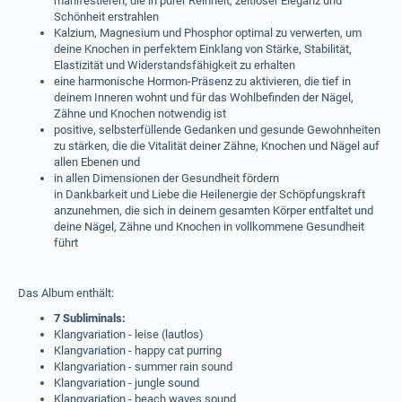
manifestieren, die in purer Reinheit, zeitloser Eleganz und
Schönheit erstrahlen
Kalzium, Magnesium und Phosphor optimal zu verwerten, um
deine Knochen in perfektem Einklang von Stärke, Stabilität,
Elastizität und Widerstandsfähigkeit zu erhalten
eine harmonische Hormon-Präsenz zu aktivieren, die tief in
deinem Inneren wohnt und für das Wohlbefinden der Nägel,
Zähne und Knochen notwendig ist
positive, selbsterfüllende Gedanken und gesunde Gewohnheiten
zu stärken, die die Vitalität deiner Zähne, Knochen und Nägel auf
allen Ebenen und
in allen Dimensionen der Gesundheit fördern
in Dankbarkeit und Liebe die Heilenergie der Schöpfungskraft
anzunehmen, die sich in deinem gesamten Körper entfaltet und
deine Nägel, Zähne und Knochen in vollkommene Gesundheit
führt
Das Album enthält:
7 Subliminals:
Klangvariation - leise (lautlos)
Klangvariation - happy cat purring
Klangvariation - summer rain sound
Klangvariation - jungle sound
Klangvariation - beach waves sound