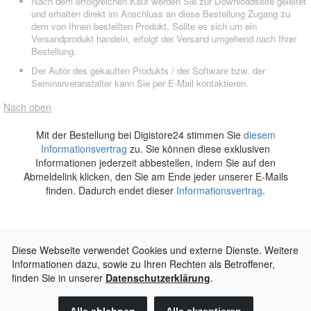
Nach dem erfolgreichen Kauf werden Sie zur Downloadseite geleitet
und erhalten direkt im Anschluss an diese Bestellung Zugang zu
dem von Ihnen bestellten Produkt. Sollte es sich um ein
Versandprodukt handeln, erfolgt der Versand umgehend nach Ihrer
Bestellung.
Der Autor des gekauften Produkts / der Software bzw. der
Seminarveranstalter kann Sie per E-Mail kontaktieren.
Nach oben
Mit der Bestellung bei Digistore24 stimmen Sie
diesem
Informationsvertrag
zu. Sie können diese exklusiven
Informationen jederzeit abbestellen, indem Sie auf den
Abmeldelink klicken, den Sie am Ende jeder unserer E-Mails
finden. Dadurch endet dieser
Informationsvertrag
.
AGB
Impressum
Widerrufsbelehrung
Datenschutzerklärung
Kontakt
© 2026
Digistore24 GmbH, alle Rechte vorbehalten