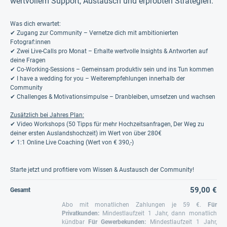
wertvollem Support, Austausch und erprobten Strategien.
Was dich erwartet:
✔ Zugang zur Community – Vernetze dich mit ambitionierten
Fotograf:innen
✔ Zwei Live-Calls pro Monat – Erhalte wertvolle Insights & Antworten auf
deine Fragen
✔ Co-Working-Sessions – Gemeinsam produktiv sein und ins Tun kommen
✔ I have a wedding for you – Weiterempfehlungen innerhalb der
Community
✔ Challenges & Motivationsimpulse – Dranbleiben, umsetzen und wachsen
Zusätzlich bei Jahres Plan:
✔ Video Workshops (50 Tipps für mehr Hochzeitsanfragen, Der Weg zu
deiner ersten Auslandshochzeit) im Wert von über 280€
✔ 1:1 Online Live Coaching (Wert von € 390,-)
Starte jetzt und profitiere vom Wissen & Austausch der Community!
59,00 €
Gesamt
Abo mit monatlichen Zahlungen je 59 €.
Für
Privatkunden
:
Mindestlaufzeit 1 Jahr, dann monatlich
kündbar
Für Gewerbe­kunden
:
Mindestlaufzeit 1 Jahr,