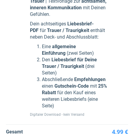
Trauer
| Textvorlage zur
achtsamen,
inneren Kommunikation
mit Deinen
Gefühlen.
Dein achtseitiges
Liebesbrief-
PDF
für
Trauer / Traurigkeit
enthält
neben Deck- und Abschlussblatt:
Eine
allgemeine
Einführung
(zwei Seiten)
Den
Liebesbrief für Deine
Trauer / Traurigkeit
(drei
Seiten)
Abschließende
Empfehlungen
einen
Gutschein-Code
mit
25%
Rabatt
für den Kauf eines
weiteren Liebesbriefs (eine
Seite)
Digitaler Download - kein Versand
4,99 €
Gesamt