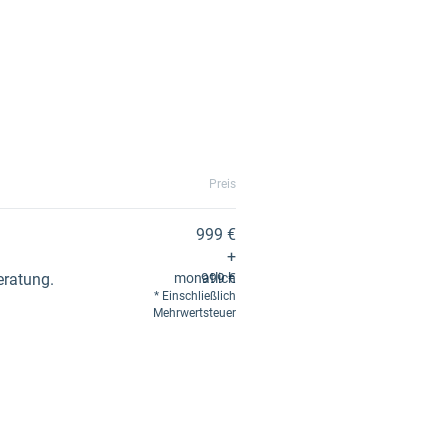
Preis
999 €
+
eratung.
monatlich
999 €
Einschließlich
Mehrwertsteuer