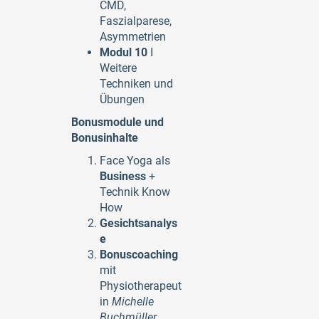
CMD,
Faszialparese,
Asymmetrien
Modul 10
I
Weitere
Techniken und
Übungen
Bonusmodule und
Bonusinhalte
Face Yoga als
Business
+
Technik Know
How
Gesichtsanalys
e
Bonuscoaching
mit
Physiotherapeut
in
Michelle
Buchmüller