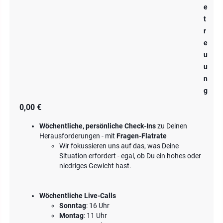
e
t
r
e
u
u
n
g
0,00 €
Wöchentliche, persönliche Check-Ins
zu Deinen
Herausforderungen - mit
Fragen-Flatrate
Wir fokussieren uns auf das, was Deine
Situation erfordert - egal, ob Du ein hohes oder
niedriges Gewicht hast.
Wöchentliche Live-Calls
Sonntag
: 16 Uhr
Montag
: 11 Uhr