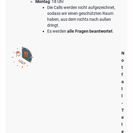
Montag
: 18 Uhr
Die Calls werden nicht aufgezeichnet,
sodass wir einen geschützten Raum
haben, aus dem nichts nach außen
dringt.
Es werden
alle Fragen beantwortet
.
N
o
t
f
a
l
l
-
T
e
l
e