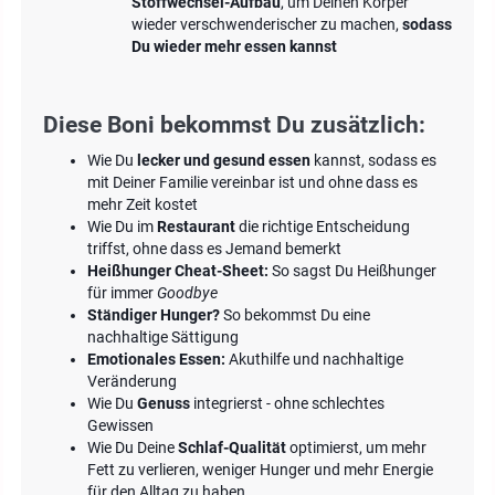
Stoffwechsel-Aufbau
, um Deinen Körper
wieder verschwenderischer zu machen,
sodass
Du wieder mehr essen kannst
Diese Boni bekommst Du zusätzlich:
Wie Du
lecker und gesund essen
kannst, sodass es
mit Deiner Familie vereinbar ist und ohne dass es
mehr Zeit kostet
Wie Du im
Restaurant
die richtige Entscheidung
triffst, ohne dass es Jemand bemerkt
Heißhunger Cheat-Sheet:
So sagst Du Heißhunger
für immer
Goodbye
Ständiger Hunger?
So bekommst Du eine
nachhaltige Sättigung
Emotionales Essen:
Akuthilfe und nachhaltige
Veränderung
Wie Du
Genuss
integrierst - ohne schlechtes
Gewissen
Wie Du Deine
Schlaf-Qualität
optimierst, um mehr
Fett zu verlieren, weniger Hunger und mehr Energie
für den Alltag zu haben