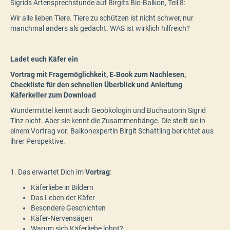
Sigrids Artensprechstunde auf Birgits Bio-Balkon, Teil 8:
Wir alle lieben Tiere. Tiere zu schützen ist nicht schwer, nur
manchmal anders als gedacht. WAS ist wirklich hilfreich?
Ladet euch Käfer ein
Vortrag mit Fragemöglichkeit, E‑Book zum Nachlesen,
Checkliste für den schnellen Überblick und Anleitung
Käferkeller zum Download
Wundermittel kennt auch Geoökologin und Buchautorin Sigrid
Tinz nicht. Aber sie kennt die Zusammenhänge. Die stellt sie in
einem Vortrag vor. Balkonexpertin Birgit Schattling berichtet aus
ihrer Perspektive.
1. Das erwartet Dich im
Vortrag
:
Käferliebe in Bildern
Das Leben der Käfer
Besondere Geschichten
Käfer-Nervensägen
Warum sich Käferliebe lohnt?