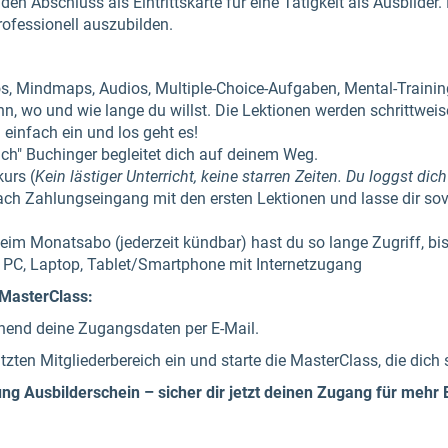
den Abschluss als Eintrittskarte für eine Tätigkeit als Ausbilder
ofessionell auszubilden.
os, Mindmaps, Audios, Multiple-Choice-Aufgaben, Mental-Trainin
, wo und wie lange du willst. Die Lektionen werden schrittweise
h einfach ein und los geht es!
ch" Buchinger begleitet dich auf deinem Weg.
kurs (
Kein lästiger Unterricht, keine starren Zeiten. Du loggst dic
nach Zahlungseingang mit den ersten Lektionen und lasse dir sovi
eim Monatsabo (jederzeit kündbar) hast du so lange Zugriff, bis
n PC, Laptop, Tablet/Smartphone mit Internetzugang
 MasterClass:
hend deine Zugangsdaten per E-Mail.
ten Mitgliederbereich ein und starte die MasterClass, die dich s
ung Ausbilderschein – sicher dir jetzt deinen Zugang für mehr E