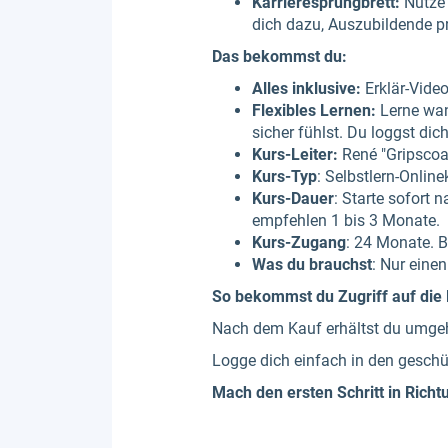
Karrieresprungbrett:
Nutze 
dich dazu, Auszubildende pr
Das bekommst du:
Alles inklusive:
Erklär-Vide
Flexibles Lernen:
Lerne wann
sicher fühlst. Du loggst dic
Kurs-Leiter:
René "Gripscoa
Kurs-Typ
: Selbstlern-Online
Kurs-Dauer
: Starte sofort 
empfehlen 1 bis 3 Monate.
Kurs-Zugang
: 24 Monate. B
Was du brauchst
: Nur eine
So bekommst du Zugriff auf die
Nach dem Kauf erhältst du umge
Logge dich einfach in den geschütz
Mach den ersten Schritt in Richt