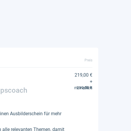
Preis
219,00 €
+
monatlich
219,00 €
ripscoach
einen Ausbilderschein für mehr
h alle relevanten Themen, damit