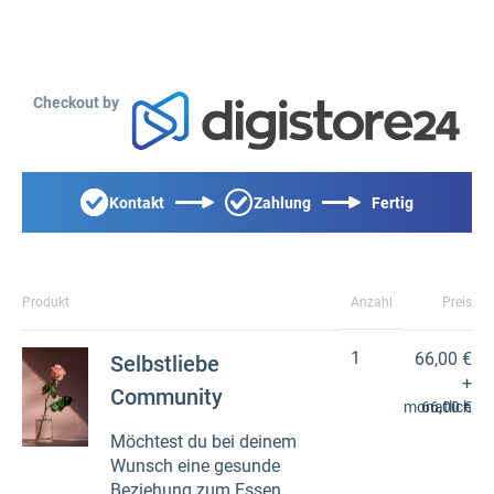
Checkout by
Kontakt
Zahlung
Fertig
Produkt
Anzahl
Preis
1
66,00 €
Selbstliebe
+
Community
monatlich
66,00 €
Möchtest du bei deinem
Wunsch eine gesunde
Beziehung zum Essen