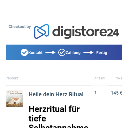
Checkout by
Kontakt
Zahlung
Fertig
Produkt
Anzahl
Preis
1
145 €
Heile dein Herz Ritual
Herzr
itual
für
tiefe
Selbstannahme