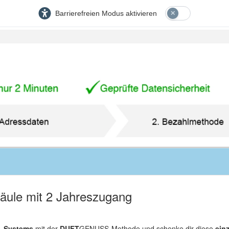
Barrierefreien Modus aktivieren
säule mit 2 Jahreszugang
- Systems
mit der
DUFT
GENUSS-Methode und schenke dir diese
ein