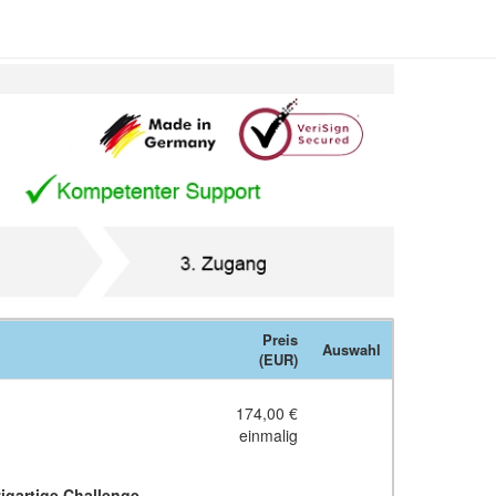
Preis
Auswahl
(EUR)
174,00 €
einmalig
zigartige Challenge
.