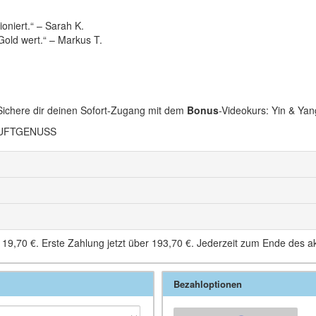
oniert.“ – Sarah K.
Gold wert.“ – Markus T.
 Sichere dir deinen Sofort-Zugang mit dem
Bonus
-Videokurs: Yin & Ya
 DUFTGENUSS
e
19,70 €
. Erste Zahlung jetzt über
193,70 €
. Jederzeit zum Ende des a
Bezahloptionen