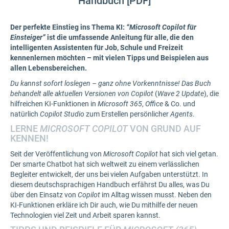
Handbuch [PDF]
Der perfekte Einstieg ins Thema KI:
“Microsoft Copilot für
Einsteiger”
ist die umfassende Anleitung für alle, die den
intelligenten Assistenten für Job, Schule und Freizeit
kennenlernen möchten – mit vielen Tipps und Beispielen aus
allen Lebensbereichen.
Du kannst sofort loslegen – ganz ohne Vorkenntnisse! Das Buch
behandelt alle aktuellen Versionen von Copilot
(
Wave 2 Update
), die
hilfreichen KI-Funktionen in
Microsoft 365
,
Office
& Co. und
natürlich
Copilot Studio
zum Erstellen persönlicher
Agents
.
LERNE
MICROSOFT COPILOT
VON GRUND AUF
KENNEN!
Seit der Veröffentlichung von
Microsoft Copilot
hat sich viel getan.
Der smarte Chatbot hat sich weltweit zu einem verlässlichen
Begleiter entwickelt, der uns bei vielen Aufgaben unterstützt. In
diesem deutschsprachigen Handbuch erfährst Du alles, was Du
über den Einsatz von
Copilot
im Alltag wissen musst. Neben den
KI-Funktionen erkläre ich Dir auch, wie Du mithilfe der neuen
Technologien viel Zeit und Arbeit sparen kannst.