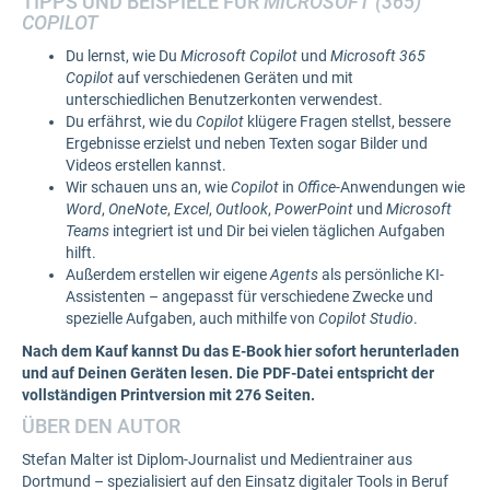
TIPPS UND BEISPIELE FÜR
MICROSOFT (365)
COPILOT
Du lernst, wie Du
Microsoft Copilot
und
Microsoft 365
Copilot
auf verschiedenen Geräten und mit
unterschiedlichen Benutzerkonten verwendest.
Du erfährst, wie du
Copilot
klügere Fragen stellst, bessere
Ergebnisse erzielst und neben Texten sogar Bilder und
Videos erstellen kannst.
Wir schauen uns an, wie
Copilot
in
Office
-Anwendungen wie
Word
,
OneNote
,
Excel
,
Outlook
,
PowerPoint
und
Microsoft
Teams
integriert ist und Dir bei vielen täglichen Aufgaben
hilft.
Außerdem erstellen wir eigene
Agents
als persönliche KI-
Assistenten – angepasst für verschiedene Zwecke und
spezielle Aufgaben, auch mithilfe von
Copilot Studio
.
Nach dem Kauf kannst Du das E-Book hier sofort herunterladen
und auf Deinen Geräten lesen. Die PDF-Datei entspricht der
vollständigen Printversion mit 276 Seiten.
ÜBER DEN AUTOR
Stefan Malter ist Diplom-Journalist und Medientrainer aus
Dortmund – spezialisiert auf den Einsatz digitaler Tools in Beruf