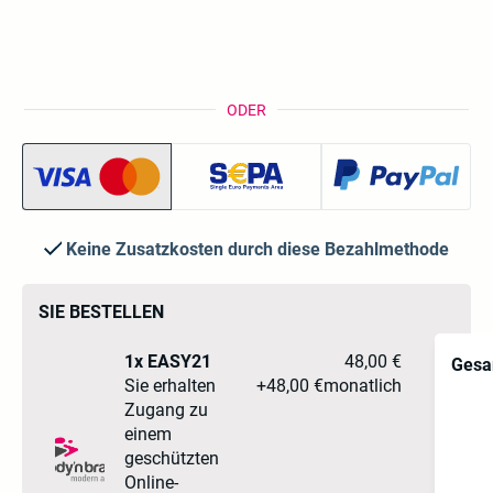
ODER
Keine Zusatzkosten durch diese Bezahlmethode
SIE BESTELLEN
1x EASY21
48,00 €
Gesa
Sie erhalten
+
48,00 €
monatlich
Zugang zu
einem
geschützten
Online-