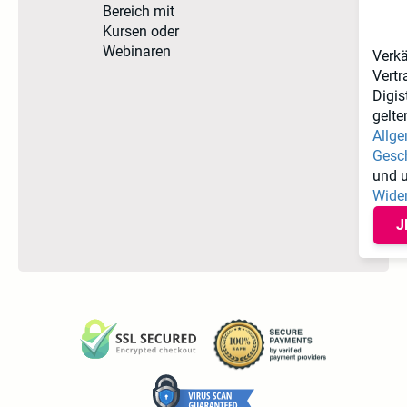
Bereich mit
Kursen oder
Webinaren
Verk
Vertr
Digi
gelte
Allg
Gesc
und 
Wide
J