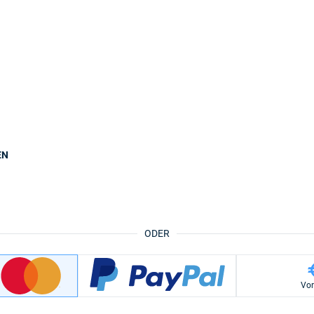
EN
ODER
Vo