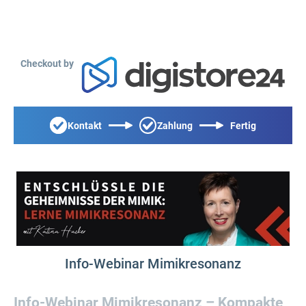
Checkout by
Kontakt
Zahlung
Fertig
Info-Webinar Mimikresonanz
Info-Webinar Mimikresonanz – Kompakte