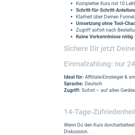
Kompletter Kurs mit 10 Lek
Schritt-für-Schritt-Anleitu
Klarheit über Deinen Funnel
Umsetzung ohne Tool-Chao
Zugriff sofort nach Bestell
Keine Vorkenntnisse nötig 
Sichere Dir jetzt Dei
Einmalzahlung: nur 24
Ideal für:
Affiliate-Einsteiger & s
Sprache:
Deutsch
Zugriff:
Sofort – auf allen Geräte
14-Tage-Zufriedenhei
Wenn Du den Kurs durcharbeitest 
Diskussion.