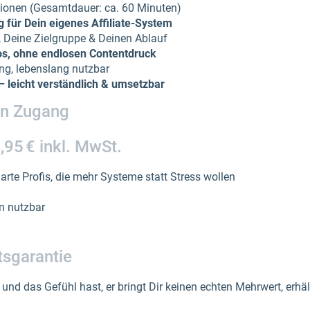
tionen (Gesamtdauer: ca. 60 Minuten)
ng für Dein eigenes Affiliate-System
, Deine Zielgruppe & Deinen Ablauf
s, ohne endlosen Contentdruck
ung, lebenslang nutzbar
– leicht verständlich & umsetzbar
nen Zugang
,95 € inkl. MwSt.
marte Profis, die mehr Systeme statt Stress wollen
n nutzbar
tsgarantie
und das Gefühl hast, er bringt Dir keinen echten Mehrwert, erhä