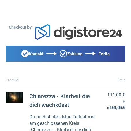
Checkout by
Kontakt
Zahlung
Fertig
Produkt
Preis
111,00 €
Chiarezza - Klarheit die
+
dich wachküsst
monatlich
111,00 €
Du buchst hier deine Teilnahme
am geschlossenen Kreis
„Chiarezza – Klarheit, die dich