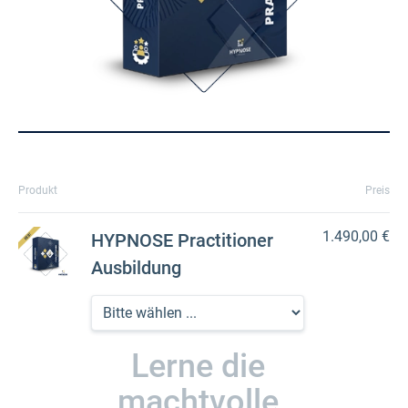
Produkt
Preis
1.490,00 €
HYPNOSE Practitioner
Ausbildung
Lerne die
machtvolle