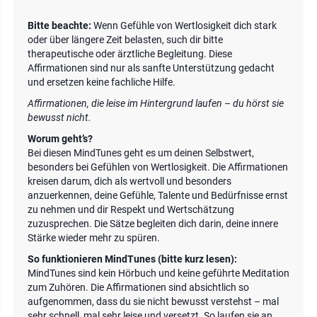
Bitte beachte:
Wenn Gefühle von Wertlosigkeit dich stark
oder über längere Zeit belasten, such dir bitte
therapeutische oder ärztliche Begleitung. Diese
Affirmationen sind nur als sanfte Unterstützung gedacht
und ersetzen keine fachliche Hilfe.
Affirmationen, die leise im Hintergrund laufen – du hörst sie
bewusst nicht.
Worum geht’s?
Bei diesen MindTunes geht es um deinen Selbstwert,
besonders bei Gefühlen von Wertlosigkeit. Die Affirmationen
kreisen darum, dich als wertvoll und besonders
anzuerkennen, deine Gefühle, Talente und Bedürfnisse ernst
zu nehmen und dir Respekt und Wertschätzung
zuzusprechen. Die Sätze begleiten dich darin, deine innere
Stärke wieder mehr zu spüren.
So funktionieren MindTunes (bitte kurz lesen):
MindTunes sind kein Hörbuch und keine geführte Meditation
zum Zuhören. Die Affirmationen sind absichtlich so
aufgenommen, dass du sie nicht bewusst verstehst – mal
sehr schnell, mal sehr leise und versetzt. So laufen sie an