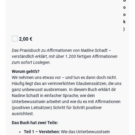
B
o
o
k
)
2,00 €
Das Praxisbuch zu Affirmationen von Nadine Schadt –
verständlich erklärt, mit über 1.200 fertigen Affirmationen
zum sofort Loslegen.
Worum geht’s?
Wir nehmen uns etwas vor – und tun es dann doch nicht.
Häufig liegt das an verinnerlichten Glaubenssätzen, die uns
ganz unbewusst ausbremsen. In diesem Buch erklärt dir
Nadine Schadt in einfacher Sprache, wie dein
Unterbewusstsein arbeitet und wie du es mit Affirmationen
(positiven Leitsätzen) Schritt für Schritt positiver
ausrichtest.
Das Buch hat zwei Teile:
Teil 1 – Verstehen:
Wie das Unterbewusstsein