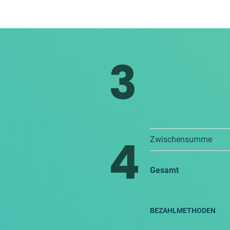
3
4
Zwischensumme
Gesamt
BEZAHLMETHODEN