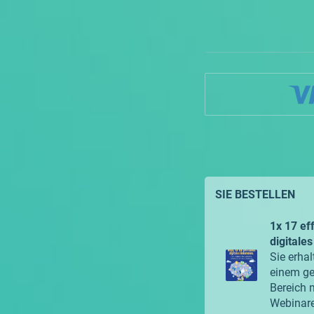
SIE BESTELLEN
1x 17 ef
digital
Sie erha
einem ge
Bereich 
Webinar