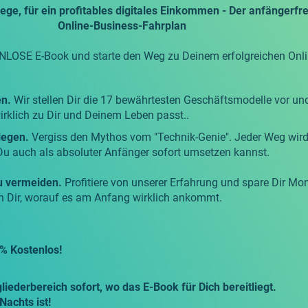
ege, für ein profitables digitales Einkommen - Der anfängerfr
Online-Business-Fahrplan
NLOSE E-Book und starte den Weg zu Deinem erfolgreichen Onli
en.
Wir stellen Dir die 17 bewährtesten Geschäftsmodelle vor und 
rklich zu Dir und Deinem Leben passt..
legen.
Vergiss den Mythos vom "Technik-Genie". Jeder Weg wird
e Du auch als absoluter Anfänger sofort umsetzen kannst.
u vermeiden.
Profitiere von unserer Erfahrung und spare Dir Mo
n Dir, worauf es am Anfang wirklich ankommt.
% Kostenlos!
iederbereich sofort, wo das E-Book für Dich bereitliegt.
achts ist!