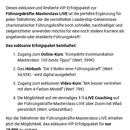
Dieses exklusive und limitierte VIP-Erfolgspaket zur
Führungskräfte-Masterclass LIVE
ist die perfekte Ergänzung für
jeden Teilnehmer, der die vermittelten Leadership-Geheimnisse
charismatischer Führungskräfte noch schneller, nachhaltiger und
zielgerichteter anwenden möchte für eine noch steilere Karriere als
angehende oder etablierte Führungskraft!
Das exklusive Erfolgspaket beinhaltet:
Zugang zum
Online-Kurs
: "
Komplette Kommunikation
Masterclass: 100 beste Tipps!
" (Wert: 399€)
Das
Hörbuch
: "
Die 5 Rollen einer Führungskraft
" (Wert:
34,95€) - wird digital ausgeliefert
Zugang zum exklusiven
Video-Kurs
: "
MA besser verstehen
mit dem 4-Farben-Modell
” (Wert: 79€)
Die Möglichkeit auf ein einmaliges
1:1-LIVE Coaching
auf
der Führungskräfte-Masterclass LIVE über Zoom mit Wlad
persönlich (Wert: unbezahlbar)
Nur die Teilnehmer der Führungskräfte-Masterclass LIVE erhalten
jetzt die Möglichkeit, das exklusive VIP-Erfolgspaket für
nur
19,99€
zu sichern.