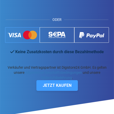
ODER
Keine Zusatzkosten durch diese Bezahlmethode
Verkäufer und Vertragspartner ist Digistore24 GmbH. Es gelten
unsere
Allgemeinen Geschäftsbedingungen
und unsere
Widerrufsbelehrung
.
JETZT KAUFEN