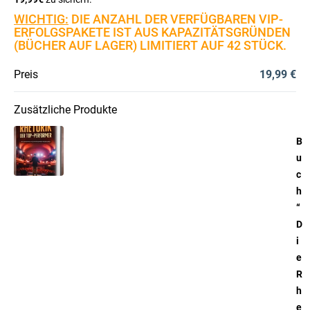
WICHTIG:
DIE ANZAHL DER VERFÜGBAREN VIP-
ERFOLGSPAKETE IST AUS KAPAZITÄTSGRÜNDEN
(BÜCHER AUF LAGER) LIMITIERT AUF 42 STÜCK.
Preis
19,99 €
Zusätzliche Produkte
B
u
c
h
“
D
i
e
R
h
e