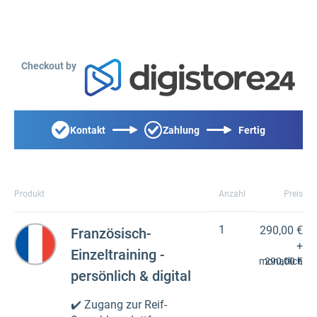
Checkout by
Kontakt
Zahlung
Fertig
Produkt
Anzahl
Preis
1
290,00 €
Französisch-
+
Einzeltraining -
monatlich
290,00 €
persönlich & digital
✔️ Zugang zur Reif-