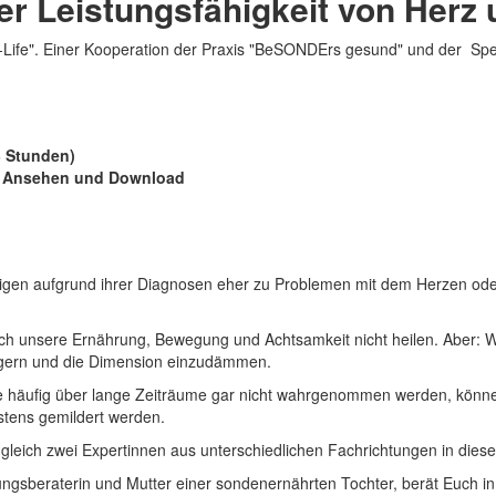
r Leistungsfähigkeit von Herz 
l-Life". Einer Kooperation der Praxis "BeSONDErs gesund" und der S
3 Stunden)
 Ansehen und Download
igen aufgrund ihrer Diagnosen eher zu Problemen mit dem Herzen o
h unsere Ernährung, Bewegung und Achtsamkeit nicht heilen. Aber: W
ögern und die Dimension einzudämmen.
e häufig über lange Zeiträume gar nicht wahrgenommen werden, kön
stens gemildert werden.
gleich zwei Expertinnen aus unterschiedlichen Fachrichtungen in dies
rungsberaterin und Mutter einer sondenernährten Tochter, berät Euch 