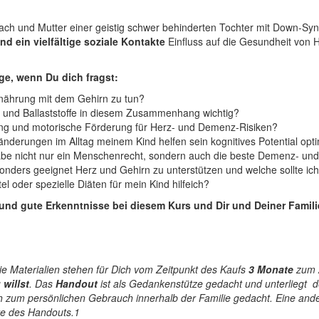
ach und Mutter einer geistig schwer behinderten Tochter mit Down-Syn
 ein vielfältige soziale Kontakte
Einfluss auf die Gesundheit von H
tige, wenn Du dich fragst:
nährung mit dem Gehirn zu tun?
e und Ballaststoffe in diesem Zusammenhang wichtig?
ng und motorische Förderung für Herz- und Demenz-Risiken?
ränderungen im Alltag meinem Kind helfen sein kognitives Potential o
habe nicht nur ein Menschenrecht, sondern auch die beste Demenz- un
onders geeignet Herz und Gehirn zu unterstützen und welche sollte i
 oder spezielle Diäten für mein Kind hilfeich?
und gute Erkenntnisse bei diesem Kurs und Dir und Deiner Famil
e Materialien stehen für Dich vom Zeitpunkt des Kaufs
3 Monate
zum A
willst
. Das
Handout
ist als Gedankenstütze gedacht und unterliegt 
ch zum persönlichen Gebrauch innerhalb der Familie gedacht. Eine an
eite des Handouts.1