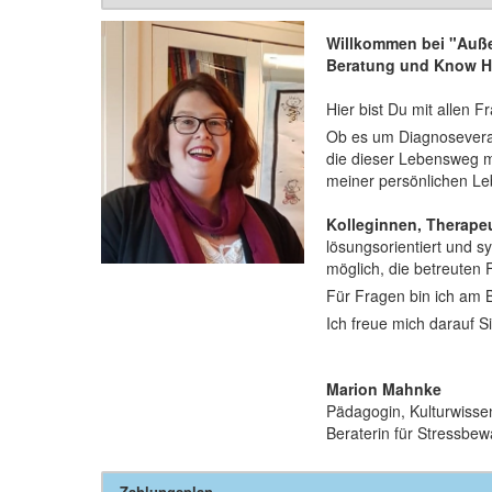
Willkommen bei "Auße
Beratung und Know H
Hier bist Du mit allen 
Ob es um Diagnoseverar
die dieser Lebensweg mi
meiner persönlichen L
Kolleginnen, Therape
lösungsorientiert und sy
möglich, die betreuten 
Für Fragen bin ich am 
Ich freue mich darauf S
Marion Mahnke
Pädagogin, Kulturwissen
Beraterin für Stressbe
Zahlungsplan