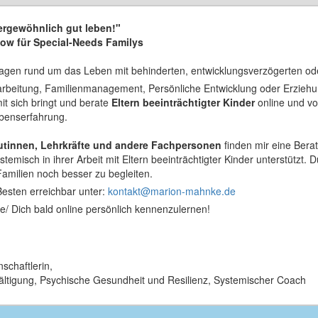
rgewöhnlich gut leben!"
ow für Special-Needs Familys
Fragen rund um das Leben mit behinderten, entwicklungsverzögerten ode
beitung, Familienmanagement, Persönliche Entwicklung oder Erziehun
t sich bringt und berate
Eltern beeinträchtigter Kinder
online und vo
ebenserfahrung.
utinnen, Lehrkräfte und andere Fachpersonen
finden mir eine Berat
stemisch in ihrer Arbeit mit Eltern beeinträchtigter Kinder unterstützt.
Familien noch besser zu begleiten.
Besten erreichbar unter:
kontakt@marion-mahnke.de
ie/ Dich bald online persönlich kennenzulernen!
schaftlerin,
wältigung, Psychische Gesundheit und Resilienz, Systemischer Coach