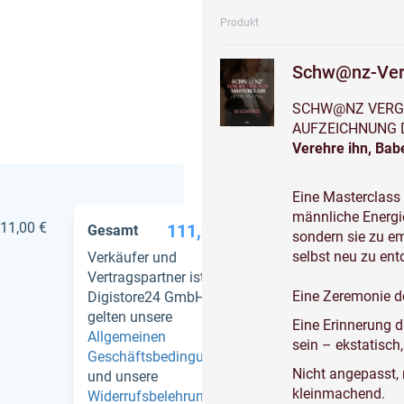
Produkt
Schw@nz-Verg
SCHW@NZ VERG
AUFZEICHNUNG 
Verehre ihn, Babe
Eine Masterclass f
männliche Energi
11,00 €
111,00 €
Gesamt
sondern sie zu e
selbst neu zu ent
Verkäufer und
Vertragspartner ist
Eine Zeremonie d
Digistore24 GmbH. Es
gelten unsere
Eine Erinnerung d
Allgemeinen
sein – ekstatisch
Geschäftsbedingungen
Nicht angepasst, n
und unsere
kleinmachend.
Widerrufsbelehrung
.