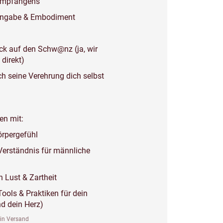
 Empfangens
Hingabe & Embodiment
ick auf den Schw@nz (ja, wir
 direkt)
h seine Verehrung dich selbst
en mit:
örpergefühl
Verständnis für männliche
n Lust & Zartheit
ools & Praktiken für dein
d dein Herz)
ein Versand