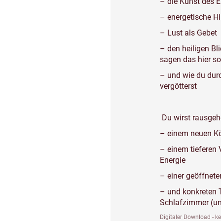
– die Kunst des
– energetische 
– Lust als Gebet
– den heiligen Bl
sagen das hier so
– und wie du durc
vergötterst
Du wirst rausgeh
– einem neuen K
– einem tieferen 
Energie
– einer geöffnete
– und konkreten T
Schlafzimmer (un
Digitaler Download - k