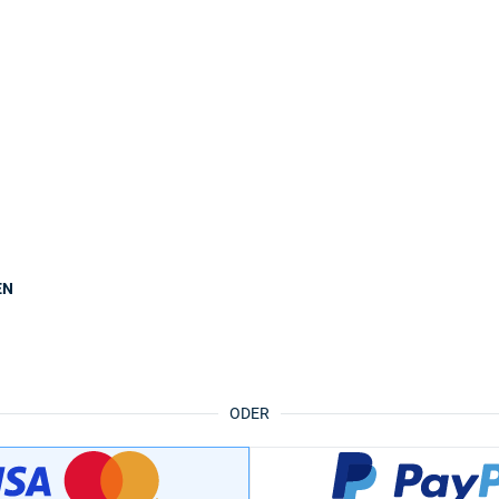
EN
ODER