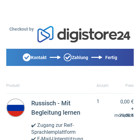
Checkout by
Kontakt
Zahlung
Fertig
Produkt
Anzahl
Preis
1
0,00 €
Russisch - Mit
+
Begleitung lernen
monatlich
79,00 €
✔️ Zugang zur Reif-
Sprachlernplattform
✔️ E-Mail-Unterstützung