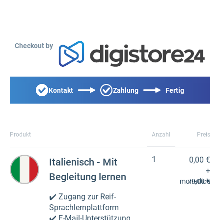
Checkout by
Kontakt
Zahlung
Fertig
Produkt
Anzahl
Preis
1
0,00 €
Italienisch - Mit
+
Begleitung lernen
monatlich
79,00 €
✔️ Zugang zur Reif-
Sprachlernplattform
✔️ E-Mail-Unterstützung