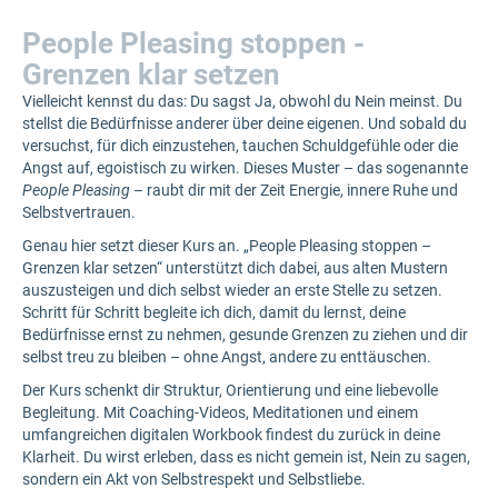
People Pleasing stoppen -
Grenzen klar setzen
Vielleicht kennst du das: Du sagst Ja, obwohl du Nein meinst. Du
stellst die Bedürfnisse anderer über deine eigenen. Und sobald du
versuchst, für dich einzustehen, tauchen Schuldgefühle oder die
Angst auf, egoistisch zu wirken. Dieses Muster – das sogenannte
People Pleasing
– raubt dir mit der Zeit Energie, innere Ruhe und
Selbstvertrauen.
Genau hier setzt dieser Kurs an. „People Pleasing stoppen –
Grenzen klar setzen“ unterstützt dich dabei, aus alten Mustern
auszusteigen und dich selbst wieder an erste Stelle zu setzen.
Schritt für Schritt begleite ich dich, damit du lernst, deine
Bedürfnisse ernst zu nehmen, gesunde Grenzen zu ziehen und dir
selbst treu zu bleiben – ohne Angst, andere zu enttäuschen.
Der Kurs schenkt dir Struktur, Orientierung und eine liebevolle
Begleitung. Mit Coaching-Videos, Meditationen und einem
umfangreichen digitalen Workbook findest du zurück in deine
Klarheit. Du wirst erleben, dass es nicht gemein ist, Nein zu sagen,
sondern ein Akt von Selbstrespekt und Selbstliebe.