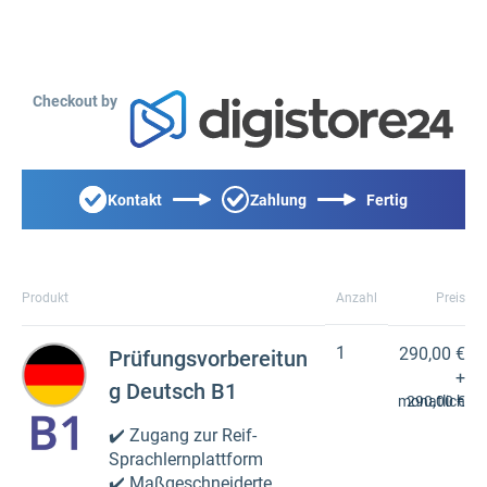
Checkout by
Kontakt
Zahlung
Fertig
Produkt
Anzahl
Preis
1
290,00 €
Prüfungsvorbereitun
+
g Deutsch B1
monatlich
290,00 €
✔️ Zugang zur Reif-
Sprachlernplattform
✔️ Maßgeschneiderte