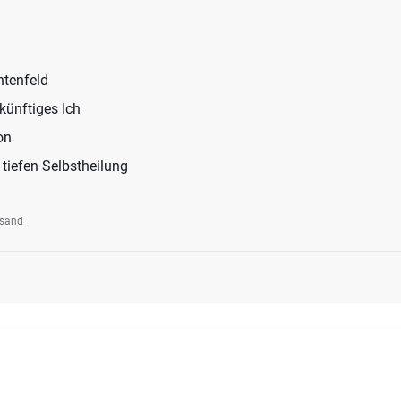
tenfeld
künftiges Ich
on
 tiefen Selbstheilung
rsand