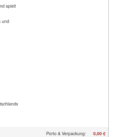
d spielt
a und
tschlands
Porto & Verpackung
:
0,00 €