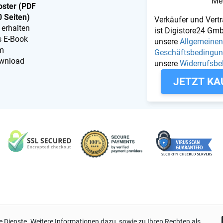
Me
oster (PDF
 Seiten)
Verkäufer und Vert
 erhalten
ist Digistore24 Gmb
s E-Book
unsere
Allgemeinen
m
Geschäftsbedingu
wnload
unsere
Widerrufsbe
JETZT KA