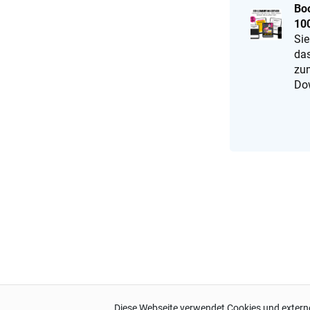
Bo
100
Sie
da
zu
Do