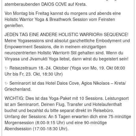
atemberaubenden DAIOS COVE auf Kreta.
Von Montag bis Freitag kannst du morgens und abends eine
Holistic Warrior Yoga & Breathwork Session vom Feinsten
genießen.
JEDEN TAG EINE ANDERE HOLISTIC WARRIOR® SEQUENCE!
Meine Yogasessions sind absolut ganzheitliche Embodyment und
Empowerment Sessions, die in meinem einzigartigen
neurozentrierten Holistic Warrior® Stil gehalten sind. Wenn du
Vinyasa und Jivamukti Yoga liebst, dann wirst du begeistert sein!
✨ Reisezeitraum 18.-24. Oktober (Yoga von Mo, 19. Okt 08:00
Uhr bis Fr, 23. Okt, 18:30 Uhr)
✨ Seminarort ist das Hotel Daios Cove, Agios Nikolaos – Kreta/
Griechenland.
WICHTIG: Dies ist das Yoga-Paket mit 10 Sessions. Leistungsort
ist am Seminarort. Deinen Flug, Transfer und Hotelaufenthalt
buchst und bezahlst du bitte separat direkt im Reisebüro.
Umfang der Sessions: An 5 Tagen erwarten dich eine 75-minütige
Morgensession (8:00-9:15 Uhr) und eine 90-minütige
Abendsession (17:00-18:30 Uhr).