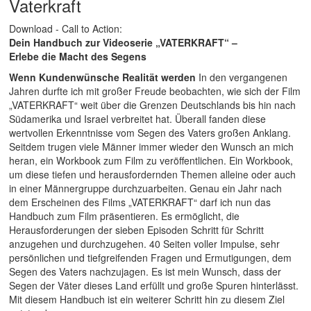
Vaterkraft
Download - Call to Action:
Dein Handbuch zur Videoserie „VATERKRAFT“ –
Erlebe die Macht des Segens
Wenn Kundenwünsche Realität werden
In den vergangenen
Jahren durfte ich mit großer Freude beobachten, wie sich der Film
„VATERKRAFT“ weit über die Grenzen Deutschlands bis hin nach
Südamerika und Israel verbreitet hat. Überall fanden diese
wertvollen Erkenntnisse vom Segen des Vaters großen Anklang.
Seitdem trugen viele Männer immer wieder den Wunsch an mich
heran, ein Workbook zum Film zu veröffentlichen. Ein Workbook,
um diese tiefen und herausfordernden Themen alleine oder auch
in einer Männergruppe durchzuarbeiten. Genau ein Jahr nach
dem Erscheinen des Films „VATERKRAFT“ darf ich nun das
Handbuch zum Film präsentieren. Es ermöglicht, die
Herausforderungen der sieben Episoden Schritt für Schritt
anzugehen und durchzugehen. 40 Seiten voller Impulse, sehr
persönlichen und tiefgreifenden Fragen und Ermutigungen, dem
Segen des Vaters nachzujagen. Es ist mein Wunsch, dass der
Segen der Väter dieses Land erfüllt und große Spuren hinterlässt.
Mit diesem Handbuch ist ein weiterer Schritt hin zu diesem Ziel