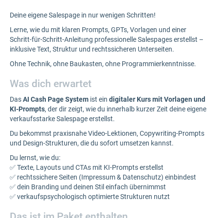
Deine eigene Salespage in nur wenigen Schritten!
Lerne, wie du mit klaren Prompts, GPTs, Vorlagen und einer
Schritt-für-Schritt-Anleitung professionelle Salespages erstellst –
inklusive Text, Struktur und rechtssicheren Unterseiten.
Ohne Technik, ohne Baukasten, ohne Programmierkenntnisse.
Was dich erwartet
Das
AI Cash Page System
ist ein
digitaler Kurs mit Vorlagen und
KI-Prompts
, der dir zeigt, wie du innerhalb kurzer Zeit deine eigene
verkaufsstarke Salespage erstellst.
Du bekommst praxisnahe Video-Lektionen, Copywriting-Prompts
und Design-Strukturen, die du sofort umsetzen kannst.
Du lernst, wie du:
✅ Texte, Layouts und CTAs mit KI-Prompts erstellst
✅ rechtssichere Seiten (Impressum & Datenschutz) einbindest
✅ dein Branding und deinen Stil einfach übernimmst
✅ verkaufspsychologisch optimierte Strukturen nutzt
Das ist im Paket enthalten