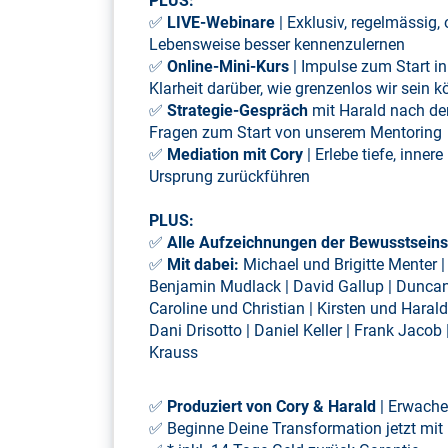
PLUS:
✅
LIVE-Webinare
| Exklusiv, regelmässig, on
Lebensweise besser kennenzulernen
✅
Online-Mini-Kurs
| Impulse zum Start in
Klarheit darüber, wie grenzenlos wir sein 
✅
Strategie-Gespräch
mit Harald nach dem
Fragen zum Start von unserem Mentoring
✅
Mediation mit Cory
| Erlebe tiefe, inne
Ursprung zurückführen
PLUS:
✅
Alle Aufzeichnungen der Bewusstsei
✅
Mit dabei:
Michael und Brigitte Menter |
Benjamin Mudlack | David Gallup | Duncan L
Caroline und Christian | Kirsten und Haral
Dani Drisotto | Daniel Keller | Frank Jac
Krauss
✅
Produziert von Cory & Harald
| Erwache
✅ Beginne Deine Transformation jetzt mit 