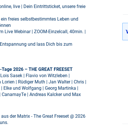
line, live | Dein Eintrittsticket, unsere freie
 ein freies selbstbestimmtes Leben und
können
 Live Webinar | ZOOM-Einzelcall, 40min. |
re Entspannung und lass Dich bis zum
ns-Tage 2026 – THE GREAT FREESET
 Lois Sasek | Flavio von Witzleben |
orien | Rüdiger Muth | Jan Walter | Chris |
d | Elke und Wolfgang | Georg Martinka |
ob | CanamayTe | Andreas Kalcker und Max
 aus der Matrix - The Great Freeset @ 2026
uns.