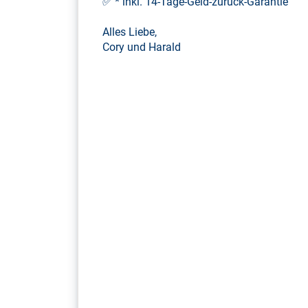
✅ * inkl. 14-Tage-Geld-zurück-Garantie
Alles Liebe,
Cory und Harald