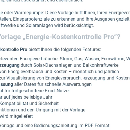
 oder Wärmepumpe: Diese Vorlage hilft Ihnen, Ihren Energieve
ellen, Einsparpotenziale zu erkennen und Ihre Ausgaben gezielt
twerke und Solaranlagen wird berücksichtigt.
Vorlage „Energie-Kostenkontrolle Pro“?
kontrolle Pro
bietet Ihnen die folgenden Features:
elevanten Energieverbräuche: Strom, Gas, Wasser, Fernwärme
erzeugung
durch Solar-Dachanlagen und Balkonkraftwerke
von Energieverbrauch und Kosten – monatlich und jährlich
ur Visualisierung von Energieverbrauch, -erzeugung und Kosten
assung
aller Daten für schnelle Auswertungen
l für fortgeschrittene Excel-Nutzer
r auf jedes beliebige Jahr
ompatibilität und Sicherheit
unktionen und den Umgang mit der Vorlage
wird mitgeliefert
Vorlage und eine Bedienungsanleitung im PDF-Format: